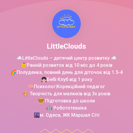
LittleClouds
☁️LittleClouds – дитячий центр розвитку ☁️
👶Ранній розвиток від 10 міс до 4 років
🌈Полуденка, повний день для діточок від 1.5-4
👧🏻Бебі Клуб від 1 року
🧠Психолог|Корекційний педагог
🎨 Творчість для малюків від 3х років
🤓 Підготовка до школи
🤖 Робототехніка
🌆м. Одеса, ЖК Маршал Сіті