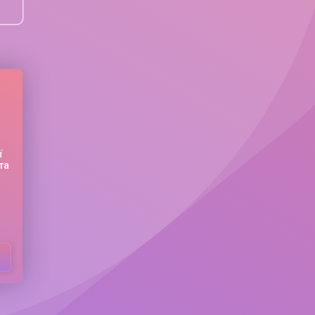
ї
та
.