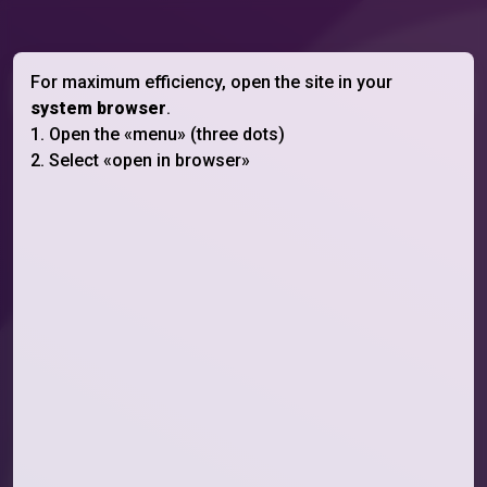
For maximum efficiency, open the site in your
Назад
system browser
.
1. Open the «menu» (three dots)
Банер "Відкрити в нормальному
2. Select «open in browser»
браузері"
Цей банер відображатиметься в браузерах TikTok,
Instagram та Telegram.
Для демонстрації, конкретно на цій сторінці він
відображається в всіх браузерах.
Щоб побачити банер ще раз, онови сторінку.