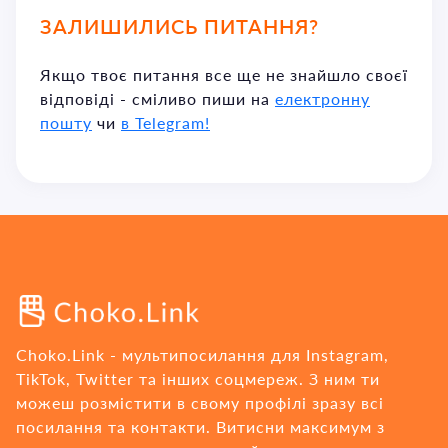
ЗАЛИШИЛИСЬ ПИТАННЯ?
Якщо твоє питання все ще не знайшло своєї
відповіді - сміливо пиши на
електронну
пошту
чи
в Telegram!
Choko.Link - мультипосилання для Instagram,
TikTok, Twitter та інших соцмереж. З ним ти
можеш розмістити в свому профілі зразу всі
посилання та контакти. Витисни максимум з