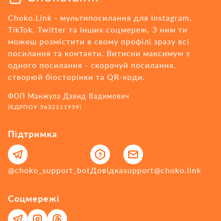
Choko.Link - мультипосилання для Instagram,
TikTok, Twitter та інших соцмереж. З ним ти
можеш розмістити в свому профілі зразу всі
посилання та контакти. Витисни максимум з
одного посилання - cкорочуй посилання,
створюй біосторінки та QR-коди.
ФОП Манжула Давид Вадимович
(ЄДРПОУ 3632111939)
Підтримка
@choko_support_bot
Довідка
support@choko.link
Соцмережі