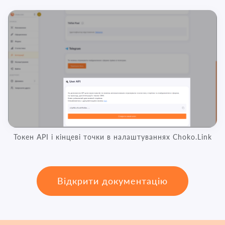
Токен API і кінцеві точки в налаштуваннях Choko.Link
Відкрити документацію