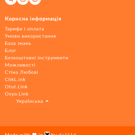
Корисна інформація
Тарифи і оплата
Умови використання
База знань
Блог
Безкоштовні інструменти
Можливості
Стіна Любові
ChkL.ink
Otut.Link
Osyo.Link
🇺🇦
Українська
Made with ❤ in
by
da411d