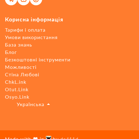
Корисна інформація
Тарифи і оплата
Умови використання
База знань
Блог
Безкоштовні інструменти
Можливості
Стіна Любові
ChkL.ink
Otut.Link
Osyo.Link
🇺🇦
Українська
Made with ❤ in
by
da411d