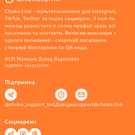
Choko.Link - мультипосилання для Instagram,
TikTok, Twitter та інших соцмереж. З ним ти
можеш розмістити в свому профілі зразу всі
посилання та контакти. Витисни максимум з
одного посилання - cкорочуй посилання,
створюй біосторінки та QR-коди.
ФОП Манжула Давид Вадимович
(ЄДРПОУ 3632111939)
Підтримка
@choko_support_bot
Довідка
support@choko.link
Соцмережі