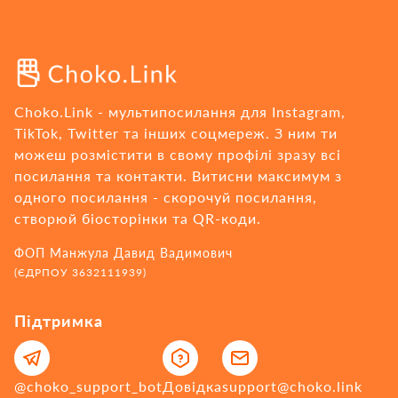
Choko.Link - мультипосилання для Instagram,
TikTok, Twitter та інших соцмереж. З ним ти
можеш розмістити в свому профілі зразу всі
посилання та контакти. Витисни максимум з
одного посилання - cкорочуй посилання,
створюй біосторінки та QR-коди.
ФОП Манжула Давид Вадимович
(ЄДРПОУ 3632111939)
Підтримка
@choko_support_bot
Довідка
support@choko.link