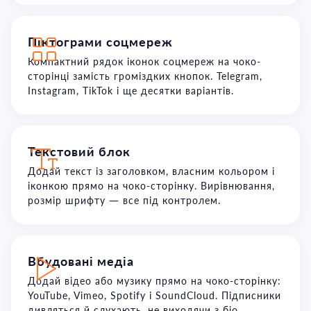
Піктограми соцмереж
Компактний рядок іконок соцмереж на чоко-
сторінці замість громіздких кнопок. Telegram,
Instagram, TikTok і ще десятки варіантів.
Текстовий блок
Додай текст із заголовком, власним кольором і
іконкою прямо на чоко-сторінку. Вирівнювання,
розмір шрифту — все під контролем.
Вбудовані медіа
Додай відео або музику прямо на чоко-сторінку:
YouTube, Vimeo, Spotify і SoundCloud. Підписники
дивляться й слухають, не виходячи з біо.