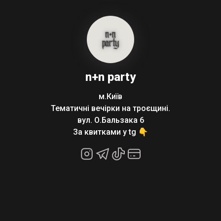
n+n party
м.Київ
Тематичні вечірки на троєщині.
вул. О.Бальзака 6
За квитками у tg 👇