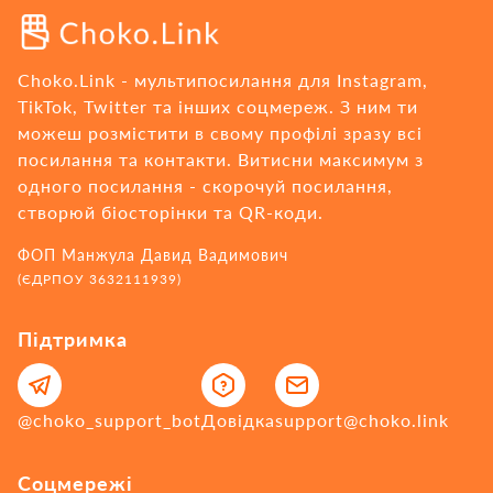
Choko.Link - мультипосилання для Instagram,
TikTok, Twitter та інших соцмереж. З ним ти
можеш розмістити в свому профілі зразу всі
посилання та контакти. Витисни максимум з
одного посилання - cкорочуй посилання,
створюй біосторінки та QR-коди.
ФОП Манжула Давид Вадимович
(ЄДРПОУ 3632111939)
Підтримка
@choko_support_bot
Довідка
support@choko.link
Соцмережі